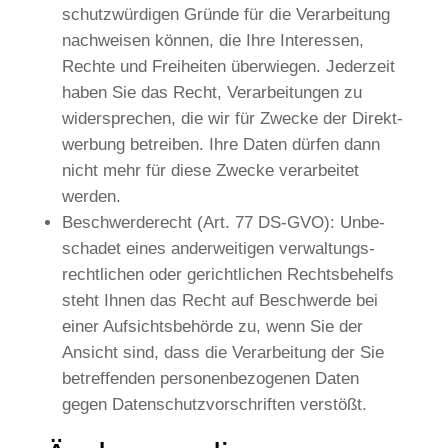
schutz­wür­di­gen Grün­de für die Ver­ar­bei­tung
nach­wei­sen kön­nen, die Ihre Inter­es­sen,
Rech­te und Frei­hei­ten über­wie­gen. Jeder­zeit
haben Sie das Recht, Ver­ar­bei­tun­gen zu
wider­spre­chen, die wir für Zwecke der Direkt­
wer­bung betrei­ben. Ihre Daten dür­fen dann
nicht mehr für die­se Zwecke ver­ar­bei­tet
werden.
Beschwer­de­recht (Art. 77 DS-GVO): Unbe­
scha­det eines ander­wei­ti­gen ver­wal­tungs­
recht­li­chen oder gericht­li­chen Rechts­be­helfs
steht Ihnen das Recht auf Beschwer­de bei
einer Auf­sichts­be­hör­de zu, wenn Sie der
Ansicht sind, dass die Ver­ar­bei­tung der Sie
betref­fen­den per­so­nen­be­zo­ge­nen Daten
gegen Daten­schutz­vor­schrif­ten verstößt.