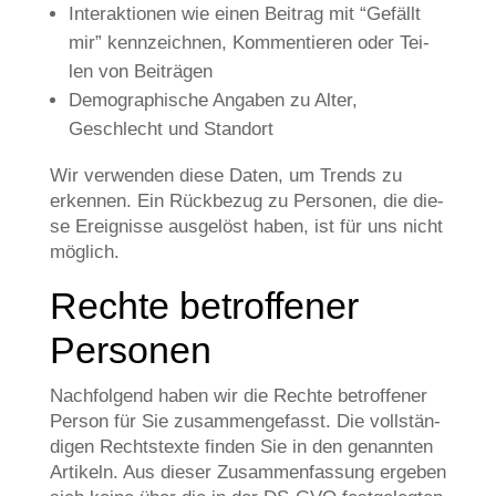
Inter­ak­tio­nen wie einen Bei­trag mit “Gefällt
mir” kenn­zeich­nen, Kom­men­tie­ren oder Tei­
len von Beiträgen
Demo­gra­phi­sche Anga­ben zu Alter,
Geschlecht und Standort
Wir ver­wen­den die­se Daten, um Trends zu
erken­nen. Ein Rück­be­zug zu Per­so­nen, die die­
se Ereig­nis­se aus­ge­löst haben, ist für uns nicht
möglich.
Rech­te betrof­fe­ner
Personen
Nach­fol­gend haben wir die Rech­te betrof­fe­ner
Per­son für Sie zusam­men­ge­fasst. Die voll­stän­
di­gen Rechts­tex­te fin­den Sie in den genann­ten
Arti­keln. Aus die­ser Zusam­men­fas­sung erge­ben