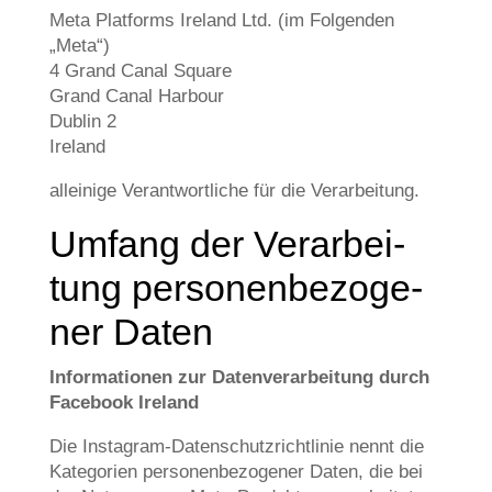
Meta Plat­forms Ire­land Ltd. (im Fol­gen­den
„Meta“)
4 Grand Canal Squa­re
Grand Canal Har­bour
Dub­lin 2
Ire­land
allei­ni­ge Ver­ant­wort­li­che für die Verarbeitung.
Umfang der Ver­ar­bei­
tung per­so­nen­be­zo­ge­
ner Daten
Infor­ma­tio­nen zur Daten­ver­ar­bei­tung durch
Face­book Ireland
Die Insta­gram-Daten­schutz­richt­li­nie nennt die
Kate­go­rien per­so­nen­be­zo­ge­ner Daten, die bei