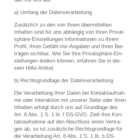
a) Umfang der Datenverarbeitung
Zusätz­lich zu den von Ihnen über­mit­tel­ten
Inhal­ten sind für uns abhän­gig von Ihren Pri­vat­
sphä­re-Ein­stel­lun­gen Infor­ma­tio­nen zu Ihrem
Pro­fil, Ihren Gefällt-mir-Anga­ben und Ihren Bei­
trä­gen sicht­bar. Wie Sie Ihre Pri­vat­sphä­re-Ein­
stel­lun­gen ändern kön­nen, erfah­ren Sie in die­
sem Hilfe-Artikel.
b) Rechts­grund­la­ge der Datenverarbeitung
Die Ver­ar­bei­tung Ihrer Daten bei Kon­takt­auf­nah­
me oder Inter­ak­ti­on mit unse­rer Sei­te oder ihren
Inhal­ten erfolgt durch uns auf Grund­la­ge des
Art. 6 Abs. 1 S. 1 lit. f DS-GVO. Zielt Ihre Kon­
takt­auf­nah­me auf den Abschluss eines Ver­tra­
ges ab, so ist zusätz­li­che Rechts­grund­la­ge für
die Ver­ar­bei­tung Art. 6 Abs. 1 S. 1 lit. b DS-