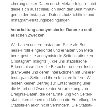
che­rung die­ser Daten durch Meta erfolgt, rich­tet
die­se sich aus­schließ­lich nach den Bestim­mun­
gen in der Insta­gram-Daten­schutz­richt­li­nie und
Instagram-Nutzungsbedingungen.
Ver­ar­bei­tung anony­mi­sier­ter Daten zu sta­ti­
sti­schen Zwecken
Wir haben unse­re Insta­gram-Sei­te als Busi­
ness-Pro­fil ein­ge­rich­tet und erhal­ten von Meta
bereit­ge­stell­te anony­mi­sier­te Sei­ten­sta­ti­sti­ken
(„Insta­gram Insights”), die uns sta­ti­sti­sche
Erkennt­nis­se über die Besu­cher unse­rer Insta­
gram-Sei­te und deren Inter­ak­tio­nen mit unse­rer
Insta­gram-Sei­te und ihren Inhal­ten lie­fern. Wir
lei­sten kei­nen Bei­trag zur Ent­schei­dung über
die Mit­tel und Zwecke der Ver­ar­bei­tung von
Ereig­nis-Daten, die der Erstel­lung von Sei­ten­
sta­ti­sti­ken die­nen und kön­nen die Erstel­lung der
Sta­ti­sti­ken auch nicht ver­hin­dern. Die Sta­ti­sti­