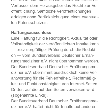
Ver­fas­ser dem Her­aus­ge­ber das Recht zur Ver­
öf­fent­li­chung. Sämt­li­che Ver­öf­fent­li­chun­gen
erfol­gen ohne Berück­sich­ti­gung eines even­tu­el­
len Patentschutzes.
Haf­tungs­aus­schluss
Eine Haf­tung für die Rich­tig­keit, Aktua­li­tät oder
Voll­stän­dig­keit der ver­öf­fent­lich­ten Inhal­te kann
— trotz sorg­fäl­ti­ger Prü­fung durch die Redak­ti­
on — vom Bun­des­ver­band Deut­scher Ernäh­
rungs­me­di­zi­ner e.V. nicht über­nom­men wer­den.
Der Bun­des­ver­band Deut­scher Ernäh­rungs­me­
di­zi­ner e.V. über­nimmt aus­drück­lich kei­ne Ver­
ant­wor­tung für die Feh­ler­frei­heit, Recht­mä­ßig­
keit und Funk­ti­ons­fä­hig­keit von Inter­net-Sei­ten
Drit­ter, auf die auf den Sei­ten ver­wie­sen wird
(soge­nann­te Links).
Der Bun­des­ver­band Deut­scher Ernäh­rungs­me­
di­zi­ner e.V. haf­tet nicht für Inhal­te auf ande­ren,