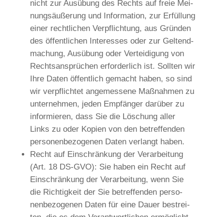
nicht zur Aus­übung des Rechts auf freie Mei­
nungs­äu­ße­rung und Infor­ma­ti­on, zur Erfül­lung
einer recht­li­chen Ver­pflich­tung, aus Grün­den
des öffent­li­chen Inter­es­ses oder zur Gel­tend­
ma­chung, Aus­übung oder Ver­tei­di­gung von
Rechts­an­sprü­chen erfor­der­lich ist. Soll­ten wir
Ihre Daten öffent­lich gemacht haben, so sind
wir ver­pflich­tet ange­mes­se­ne Maß­nah­men zu
unter­neh­men, jeden Emp­fän­ger dar­über zu
infor­mie­ren, dass Sie die Löschung aller
Links zu oder Kopien von den betref­fen­den
per­so­nen­be­zo­ge­nen Daten ver­langt haben.
Recht auf Ein­schrän­kung der Ver­ar­bei­tung
(Art. 18 DS-GVO): Sie haben ein Recht auf
Ein­schrän­kung der Ver­ar­bei­tung, wenn Sie
die Rich­tig­keit der Sie betref­fen­den per­so­
nen­be­zo­ge­nen Daten für eine Dau­er bestrei­