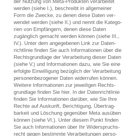
der Nut­zung von Meta-Pro­duk­ten ver­ar­bei­tet
wer­den (sie­he I.), beschreibt in all­ge­mei­ner
Form die Zwecke, zu denen die­se Daten ver­
wen­det wer­den (sie­he II.) und nennt die Kate­go­
rien von Emp­fän­gern, denen die­se Daten
zugäng­lich gemacht wer­den kön­nen (sie­he III.,
IV.). Unter dem ange­ge­be­nen Link zur Daten­
richt­li­nie fin­den Sie auch Infor­ma­tio­nen über die
Rechts­grund­la­ge der Ver­ar­bei­tung die­ser Daten
(sie­he V.) und Infor­ma­tio­nen dazu, wie Sie eine
erfolg­te Ein­wil­li­gung bezüg­lich der Ver­ar­bei­tung
per­so­nen­be­zo­ge­ner Daten wider­ru­fen kön­nen.
Wei­te­re Infor­ma­tio­nen zur jewei­li­gen Rechts­
grund­la­ge fin­den Sie hier. In der Daten­richt­li­nie
fin­den Sie Infor­ma­tio­nen dar­über, wie Sie Ihre
Rech­te auf Aus­kunft, Berich­ti­gung, Über­trag­
bar­keit und Löschung gegen­über Meta aus­üben
kön­nen (sie­he VI.). Unter die­sem Punkt fin­den
Sie auch Infor­ma­tio­nen über Ihr Wider­spruchs­
recht gegen bestimm­te Ver­ar­bei­tun­gen per­so­