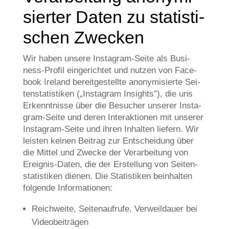
sier­ter Daten zu sta­ti­sti­
schen Zwecken
Wir haben unse­re Insta­gram-Sei­te als Busi­
ness-Pro­fil ein­ge­rich­tet und nut­zen von Face­
book Ire­land bereit­ge­stell­te anony­mi­sier­te Sei­
ten­sta­ti­sti­ken („Insta­gram Insights”), die uns
Erkennt­nis­se über die Besu­cher unse­rer Insta­
gram-Sei­te und deren Inter­ak­tio­nen mit unse­rer
Insta­gram-Sei­te und ihren Inhal­ten lie­fern. Wir
lei­sten kei­nen Bei­trag zur Ent­schei­dung über
die Mit­tel und Zwecke der Ver­ar­bei­tung von
Ereig­nis-Daten, die der Erstel­lung von Sei­ten­
sta­ti­sti­ken die­nen. Die Sta­ti­sti­ken beinhal­ten
fol­gen­de Informationen:
Reich­wei­te, Sei­ten­auf­ru­fe, Ver­weil­dau­er bei
Videobeiträgen