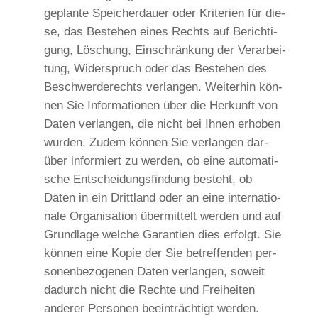
geplan­te Spei­cher­dau­er oder Kri­te­ri­en für die­
se, das Bestehen eines Rechts auf Berich­ti­
gung, Löschung, Ein­schrän­kung der Ver­ar­bei­
tung, Wider­spruch oder das Bestehen des
Beschwer­de­rechts ver­lan­gen. Wei­ter­hin kön­
nen Sie Infor­ma­tio­nen über die Her­kunft von
Daten ver­lan­gen, die nicht bei Ihnen erho­ben
wur­den. Zudem kön­nen Sie ver­lan­gen dar­
über infor­miert zu wer­den, ob eine auto­ma­ti­
sche Ent­schei­dungs­fin­dung besteht, ob
Daten in ein Dritt­land oder an eine inter­na­tio­
na­le Orga­ni­sa­ti­on über­mit­telt wer­den und auf
Grund­la­ge wel­che Garan­tien dies erfolgt. Sie
kön­nen eine Kopie der Sie betref­fen­den per­
so­nen­be­zo­ge­nen Daten ver­lan­gen, soweit
dadurch nicht die Rech­te und Frei­hei­ten
ande­rer Per­so­nen beein­träch­tigt werden.