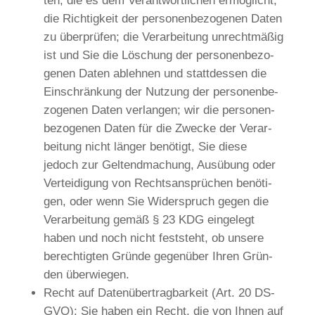
ten, die es dem Ver­ant­wort­li­chen ermög­licht,
die Rich­tig­keit der per­so­nen­be­zo­ge­nen Daten
zu über­prü­fen; die Ver­ar­bei­tung unrecht­mä­ßig
ist und Sie die Löschung der per­so­nen­be­zo­
ge­nen Daten ableh­nen und statt­des­sen die
Ein­schrän­kung der Nut­zung der per­so­nen­be­
zo­ge­nen Daten ver­lan­gen; wir die per­so­nen­
be­zo­ge­nen Daten für die Zwecke der Ver­ar­
bei­tung nicht län­ger benö­tigt, Sie die­se
jedoch zur Gel­tend­ma­chung, Aus­übung oder
Ver­tei­di­gung von Rechts­an­sprü­chen benö­ti­
gen, oder wenn Sie Wider­spruch gegen die
Ver­ar­bei­tung gemäß § 23 KDG ein­ge­legt
haben und noch nicht fest­steht, ob unse­re
berech­tig­ten Grün­de gegen­über Ihren Grün­
den überwiegen.
Recht auf Daten­über­trag­bar­keit (Art. 20 DS-
GVO): Sie haben ein Recht, die von Ihnen auf