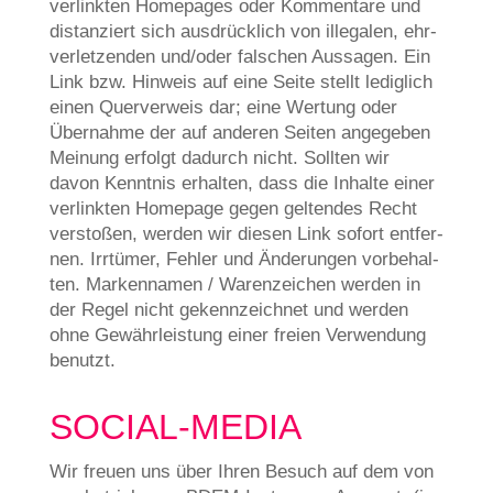
ver­link­ten Home­pages oder Kom­men­ta­re und
distan­ziert sich aus­drück­lich von ille­ga­len, ehr­
ver­let­zen­den und/oder fal­schen Aus­sa­gen. Ein
Link bzw. Hin­weis auf eine Sei­te stellt ledig­lich
einen Quer­ver­weis dar; eine Wer­tung oder
Über­nah­me der auf ande­ren Sei­ten ange­ge­ben
Mei­nung erfolgt dadurch nicht. Soll­ten wir
davon Kennt­nis erhal­ten, dass die Inhal­te einer
ver­link­ten Home­page gegen gel­ten­des Recht
ver­sto­ßen, wer­den wir die­sen Link sofort ent­fer­
nen. Irr­tü­mer, Feh­ler und Ände­run­gen vor­be­hal­
ten. Mar­ken­na­men / Waren­zei­chen wer­den in
der Regel nicht gekenn­zeich­net und wer­den
ohne Gewähr­lei­stung einer frei­en Ver­wen­dung
benutzt.
SOCIAL-MEDIA
Wir freu­en uns über Ihren Besuch auf dem von