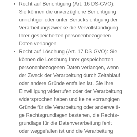
Recht auf Berich­ti­gung (Art. 16 DS-GVO):
Sie kön­nen die unver­züg­li­che Berich­ti­gung
unrich­ti­ger oder unter Berück­sich­ti­gung der
Ver­ar­bei­tungs­zwecke die Ver­voll­stän­di­gung
Ihrer gespei­cher­ten per­so­nen­be­zo­ge­nen
Daten verlangen.
Recht auf Löschung (Art. 17 DS-GVO): Sie
kön­nen die Löschung Ihrer gespei­cher­ten
per­so­nen­be­zo­ge­nen Daten ver­lan­gen, wenn
der Zweck der Ver­ar­bei­tung durch Zeit­ab­lauf
oder ande­re Grün­de ent­fal­len ist, Sie Ihre
Ein­wil­li­gung wider­ru­fen oder der Ver­ar­bei­tung
wider­spro­chen haben und kei­ne vor­ran­gi­gen
Grün­de für die Ver­ar­bei­tung oder ander­wei­ti­
ge Rechts­grund­la­gen bestehen, die Rechts­
grund­la­ge für die Daten­ver­ar­bei­tung fehlt
oder weg­ge­fal­len ist und die Ver­ar­bei­tung