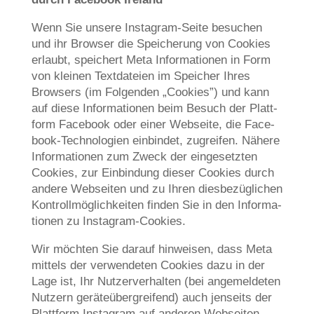
Wenn Sie unse­re Insta­gram-Sei­te besu­chen
und ihr Brow­ser die Spei­che­rung von Coo­kies
erlaubt, spei­chert Meta Infor­ma­tio­nen in Form
von klei­nen Text­da­tei­en im Spei­cher Ihres
Brow­sers (im Fol­gen­den „Coo­kies”) und kann
auf die­se Infor­ma­tio­nen beim Besuch der Platt­
form Face­book oder einer Web­sei­te, die Face­
book-Tech­no­lo­gien ein­bin­det, zugrei­fen. Nähe­re
Infor­ma­tio­nen zum Zweck der ein­ge­setz­ten
Coo­kies, zur Ein­bin­dung die­ser Coo­kies durch
ande­re Web­sei­ten und zu Ihren dies­be­züg­li­chen
Kon­troll­mög­lich­kei­ten fin­den Sie in den Infor­ma­
tio­nen zu Instagram-Cookies.
Wir möch­ten Sie dar­auf hin­wei­sen, dass Meta
mit­tels der ver­wen­de­ten Coo­kies dazu in der
Lage ist, Ihr Nut­zer­ver­hal­ten (bei ange­mel­de­ten
Nut­zern gerä­te­über­grei­fend) auch jen­seits der
Platt­form Insta­gram auf ande­ren Web­sei­ten