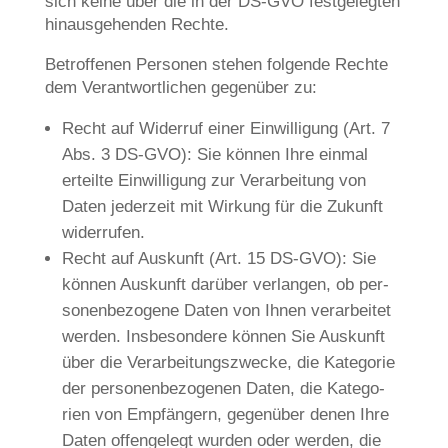
sich kei­ne über die in der DS-GVO fest­ge­leg­ten
hin­aus­ge­hen­den Rechte.
Betrof­fe­nen Per­so­nen ste­hen fol­gen­de Rech­te
dem Ver­ant­wort­li­chen gegen­über zu:
Recht auf Wider­ruf einer Ein­wil­li­gung (Art. 7
Abs. 3 DS-GVO): Sie kön­nen Ihre ein­mal
erteil­te Ein­wil­li­gung zur Ver­ar­bei­tung von
Daten jeder­zeit mit Wir­kung für die Zukunft
widerrufen.
Recht auf Aus­kunft (Art. 15 DS-GVO): Sie
kön­nen Aus­kunft dar­über ver­lan­gen, ob per­
so­nen­be­zo­ge­ne Daten von Ihnen ver­ar­bei­tet
wer­den. Ins­be­son­de­re kön­nen Sie Aus­kunft
über die Ver­ar­bei­tungs­zwecke, die Kate­go­rie
der per­so­nen­be­zo­ge­nen Daten, die Kate­go­
rien von Emp­fän­gern, gegen­über denen Ihre
Daten offen­ge­legt wur­den oder wer­den, die