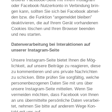
oder Face­book-Nut­zer­kon­to in Ver­bin­dung brin­
gen kann, soll­ten Sie sich bei Face­book abmel­
den bzw. die Funk­ti­on “ange­mel­det blei­ben”
deak­ti­vie­ren, die auf Ihrem Gerät vor­han­de­nen
Coo­kies löschen und Ihren Brow­ser been­den
und neu starten.
Daten­ver­ar­bei­tung bei Inter­ak­tio­nen auf
unse­rer Instagram-Seite
Unse­re Insta­gram-Sei­te bie­tet Ihnen die Mög­
lich­keit, auf unse­re Bei­trä­ge zu reagie­ren, die­se
zu kom­men­tie­ren und uns pri­va­te Nach­rich­ten
zu schicken. Bit­te prü­fen Sie sorg­fäl­tig, wel­che
per­so­nen­be­zo­ge­nen Daten Sie mit uns über
unse­re Insta­gram-Sei­te mit­tei­len. Wenn Sie
ver­mei­den möch­ten, dass Face­book von Ihnen
an uns über­mit­tel­te per­sön­li­che Daten ver­ar­bei­
tet, neh­men Sie bit­te auf ande­rem Wege Kon­
takt mit uns auf.