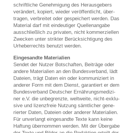
schrift­li­che Geneh­mi­gung des Her­aus­ge­bers
ver­än­dert, kopiert, wie­der ver­öf­fent­licht, über­
tra­gen, ver­brei­tet oder gespei­chert wer­den. Das
Mate­ri­al darf mit ein­deu­ti­ger Quel­len­an­ga­be
aus­schließ­lich zu pri­va­ten, nicht kom­mer­zi­el­len
Zwecken unter strik­ter Berück­sich­ti­gung des
Urhe­ber­rechts benutzt werden.
Ein­ge­sand­te Mate­ria­li­en
Sen­det der Nut­zer Bot­schaf­ten, Bei­trä­ge oder
ande­re Mate­ria­li­en an den Bun­des­ver­band, lädt
Datei­en, trägt Daten ein oder kom­mu­ni­ziert in
ande­rer Form mit dem Dienst, garan­tiert er dem
Bun­des­ver­band Deut­scher Ernäh­rungs­me­di­zi­
ner e.V. die unbe­grenz­te, welt­wei­te, nicht-exklu­
si­ve und lizenz­freie Nut­zung sämt­li­cher gene­
rier­ter Daten, Datei­en oder ande­rer Mate­ria­li­en.
Für unver­langt ein­ge­sand­te Tex­te kann kei­ne
Haf­tung über­nom­men wer­den. Mit der Über­ga­be
der Tex­te und Bil­der an die Redak­ti­on erteilt der