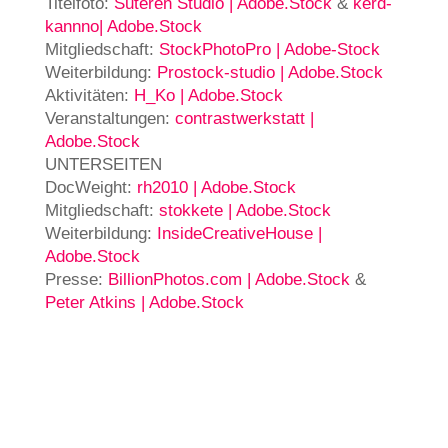
Titel­fo­to:
Sute­ren Stu­dio | Adobe.Stock
&
kerd­
kann­no| Adobe.Stock
Mit­glied­schaft:
Stock­Pho­to­Pro | Ado­be-Stock
Wei­ter­bil­dung:
Pro­stock-stu­dio | Adobe.Stock
Akti­vi­tä­ten:
H_Ko | Adobe.Stock
Ver­an­stal­tun­gen:
con­trast­werk­statt |
Adobe.Stock
UNTERSEITEN
Doc­Weight:
rh2010 | Adobe.Stock
Mit­glied­schaft:
stok­ke­te | Adobe.Stock
Wei­ter­bil­dung:
Insi­de­Crea­ti­ve­Hou­se |
Adobe.Stock
Pres­se:
BillionPhotos.com | Adobe.Stock
&
Peter Atkins | Adobe.Stock