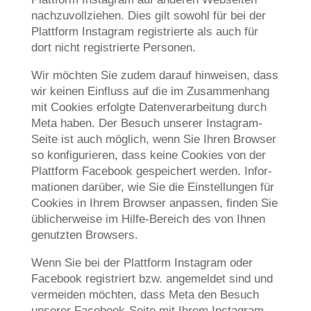
nach­zu­voll­zie­hen. Dies gilt sowohl für bei der
Platt­form Insta­gram regi­strier­te als auch für
dort nicht regi­strier­te Personen.
Wir möch­ten Sie zudem dar­auf hin­wei­sen, dass
wir kei­nen Ein­fluss auf die im Zusam­men­hang
mit Coo­kies erfolg­te Daten­ver­ar­bei­tung durch
Meta haben. Der Besuch unse­rer Insta­gram-
Sei­te ist auch mög­lich, wenn Sie Ihren Brow­ser
so kon­fi­gu­rie­ren, dass kei­ne Coo­kies von der
Platt­form Face­book gespei­chert wer­den. Infor­
ma­tio­nen dar­über, wie Sie die Ein­stel­lun­gen für
Coo­kies in Ihrem Brow­ser anpas­sen, fin­den Sie
übli­cher­wei­se im Hil­fe-Bereich des von Ihnen
genutz­ten Browsers.
Wenn Sie bei der Platt­form Insta­gram oder
Face­book regi­striert bzw. ange­mel­det sind und
ver­mei­den möch­ten, dass Meta den Besuch
unse­rer Face­book-Sei­te mit Ihrem Insta­gram