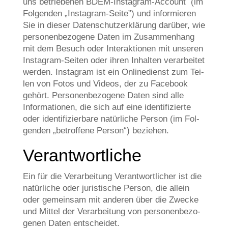
uns betrie­be­nen BDEM-Insta­gram-Account (im
Fol­gen­den „Insta­gram-Sei­te”) und infor­mie­ren
Sie in die­ser Daten­schutz­er­klä­rung dar­über, wie
per­so­nen­be­zo­ge­ne Daten im Zusam­men­hang
mit dem Besuch oder Inter­ak­tio­nen mit unse­ren
Insta­gram-Sei­ten oder ihren Inhal­ten ver­ar­bei­tet
wer­den. Insta­gram ist ein Online­dienst zum Tei­
len von Fotos und Vide­os, der zu Face­book
gehört. Per­so­nen­be­zo­ge­ne Daten sind alle
Infor­ma­tio­nen, die sich auf eine iden­ti­fi­zier­te
oder iden­ti­fi­zier­ba­re natür­li­che Per­son (im Fol­
gen­den „betrof­fe­ne Per­son“) beziehen.
Ver­ant­wort­li­che
Ein für die Ver­ar­bei­tung Ver­ant­wort­li­cher ist die
natür­li­che oder juri­sti­sche Per­son, die allein
oder gemein­sam mit ande­ren über die Zwecke
und Mit­tel der Ver­ar­bei­tung von per­so­nen­be­zo­
ge­nen Daten entscheidet.