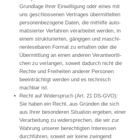
Grund­la­ge Ihrer Ein­wil­li­gung oder eines mit
uns geschlos­se­nen Ver­tra­ges über­mit­tel­ten
per­so­nen­be­zo­ge­ne Daten, die mit­hil­fe auto­
ma­ti­sier­ter Ver­fah­ren ver­ar­bei­tet wer­den, in
einem struk­tu­rier­ten, gän­gi­gen und maschi­
nen­le­se­ba­ren For­mat zu erhal­ten oder die
Über­mitt­lung an einen ande­ren Ver­ant­wort­li­
chen zu ver­lan­gen, soweit dadurch nicht die
Rech­te und Frei­hei­ten ande­rer Per­so­nen
beein­träch­tigt wer­den und es tech­nisch
mach­bar ist.
Recht auf Wider­spruch (Art. 21 DS-GVO):
Sie haben ein Recht, aus Grün­den die sich
aus Ihrer beson­de­ren Situa­ti­on erge­ben, einer
Ver­ar­bei­tung zu wider­spre­chen, die wir zur
Wah­rung unse­rer berech­tig­ten Inter­es­sen
durch­füh­ren, soweit wir kei­ne zwin­gend