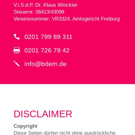
V.i.S.d.P. Dr. Klaus Win­ck­ler
Steu­ernr. 06413/43098
Ver­eins­num­mer: VR3324, Amts­ge­richt Freiburg
0201 799 89 311

0201 726 79 42

info@bdem.de
j
DIS­CLAI­MER
Copy­right
Die­se Sei­ten dür­fen nicht ohne aus­drück­li­che