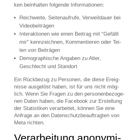
ken beinhal­ten fol­gen­de Informationen:
Reich­wei­te, Sei­ten­auf­ru­fe, Ver­weil­dau­er bei
Videobeiträgen
Inter­ak­tio­nen wie einen Bei­trag mit “Gefällt
mir” kenn­zeich­nen, Kom­men­tie­ren oder Tei­
len von Beiträgen
Demo­gra­phi­sche Anga­ben zu Alter,
Geschlecht und Standort
Ein Rück­be­zug zu Per­so­nen, die die­se Ereig­
nis­se aus­ge­löst haben, ist für uns nicht mög­
lich. Wenn Sie Fra­gen zu den per­so­nen­be­zo­ge­
nen Daten haben, die Face­book zur Erstel­lung
der Sta­ti­sti­ken ver­ar­bei­tet, kön­nen Sie eine
Anfra­ge an den Daten­schutz­be­auf­trag­ten von
Meta richten.
Ver­ar­bei­tung anony­mi­