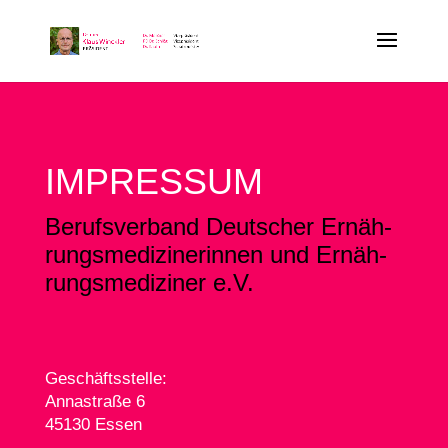
IMPRES­SUM
Berufs­ver­band Deut­scher Ernäh­
rungs­me­di­zi­ne­rin­nen und Ernäh­
rungs­me­di­zi­ner e.V.
Geschäfts­stel­le:
Anna­stra­ße 6
45130 Essen