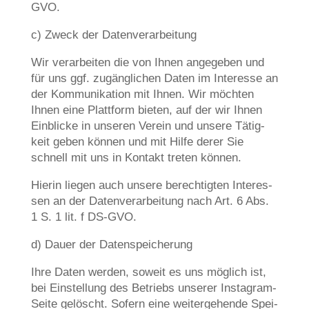
GVO.
c) Zweck der Datenverarbeitung
Wir ver­ar­bei­ten die von Ihnen ange­ge­ben und
für uns ggf. zugäng­li­chen Daten im Inter­es­se an
der Kom­mu­ni­ka­ti­on mit Ihnen. Wir möch­ten
Ihnen eine Platt­form bie­ten, auf der wir Ihnen
Ein­blicke in unse­ren Ver­ein und unse­re Tätig­
keit geben kön­nen und mit Hil­fe derer Sie
schnell mit uns in Kon­takt tre­ten können.
Hier­in lie­gen auch unse­re berech­tig­ten Inter­es­
sen an der Daten­ver­ar­bei­tung nach Art. 6 Abs.
1 S. 1 lit. f DS-GVO.
d) Dau­er der Datenspeicherung
Ihre Daten wer­den, soweit es uns mög­lich ist,
bei Ein­stel­lung des Betriebs unse­rer Insta­gram-
Sei­te gelöscht. Sofern eine wei­ter­ge­hen­de Spei­