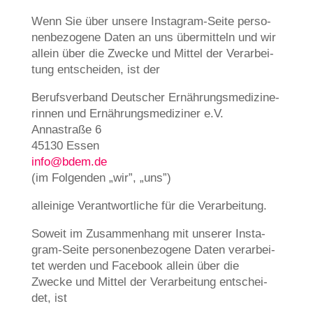
Wenn Sie über unse­re Insta­gram-Sei­te per­so­
nen­be­zo­ge­ne Daten an uns über­mit­teln und wir
allein über die Zwecke und Mit­tel der Ver­ar­bei­
tung ent­schei­den, ist der
Berufs­ver­band Deut­scher Ernäh­rungs­me­di­zi­ne­
rin­nen und Ernäh­rungs­me­di­zi­ner e.V.
Anna­stra­ße 6
45130 Essen
info@bdem.de
(im Fol­gen­den „wir”, „uns”)
allei­ni­ge Ver­ant­wort­li­che für die Verarbeitung.
Soweit im Zusam­men­hang mit unse­rer Insta­
gram-Sei­te per­so­nen­be­zo­ge­ne Daten ver­ar­bei­
tet wer­den und Face­book allein über die
Zwecke und Mit­tel der Ver­ar­bei­tung ent­schei­
det, ist