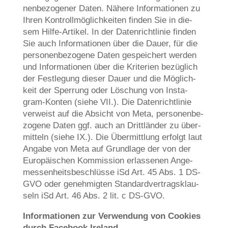
nen­be­zo­ge­ner Daten. Nähe­re Infor­ma­tio­nen zu
Ihren Kon­troll­mög­lich­kei­ten fin­den Sie in die­
sem Hil­fe-Arti­kel. In der Daten­richt­li­nie fin­den
Sie auch Infor­ma­tio­nen über die Dau­er, für die
per­so­nen­be­zo­ge­ne Daten gespei­chert wer­den
und Infor­ma­tio­nen über die Kri­te­ri­en bezüg­lich
der Fest­le­gung die­ser Dau­er und die Mög­lich­
keit der Sper­rung oder Löschung von Insta­
gram-Kon­ten (sie­he VII.). Die Daten­richt­li­nie
ver­weist auf die Absicht von Meta, per­so­nen­be­
zo­ge­ne Daten ggf. auch an Dritt­län­der zu über­
mit­teln (sie­he IX.). Die Über­mitt­lung erfolgt laut
Anga­be von Meta auf Grund­la­ge der von der
Euro­päi­schen Kom­mis­si­on erlas­se­nen Ange­
mes­sen­heits­be­schlüs­se iSd Art. 45 Abs. 1 DS-
GVO oder geneh­mig­ten Stan­dard­ver­trags­klau­
seln iSd Art. 46 Abs. 2 lit. c DS-GVO.
Infor­ma­tio­nen zur Ver­wen­dung von Coo­kies
durch Face­book Ireland