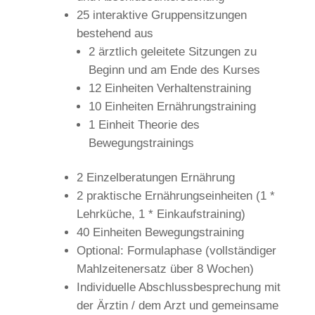
25 inter­ak­ti­ve Grup­pen­sit­zun­gen
bestehend aus
2 ärzt­lich gelei­te­te Sit­zun­gen zu
Beginn und am Ende des Kurses
12 Ein­hei­ten Verhaltenstraining
10 Ein­hei­ten Ernährungstraining
1 Ein­heit Theo­rie des
Bewegungstrainings
2 Ein­zel­be­ra­tun­gen Ernährung
2 prak­ti­sche Ernäh­rungs­ein­hei­ten (1 *
Lehr­kü­che, 1 * Einkaufstraining)
40 Ein­hei­ten Bewegungstraining
Optio­nal: For­mu­lapha­se (voll­stän­di­ger
Mahl­zei­ten­er­satz über 8 Wochen)
Indi­vi­du­el­le Abschluss­be­spre­chung mit
der Ärz­tin / dem Arzt und gemein­sa­me