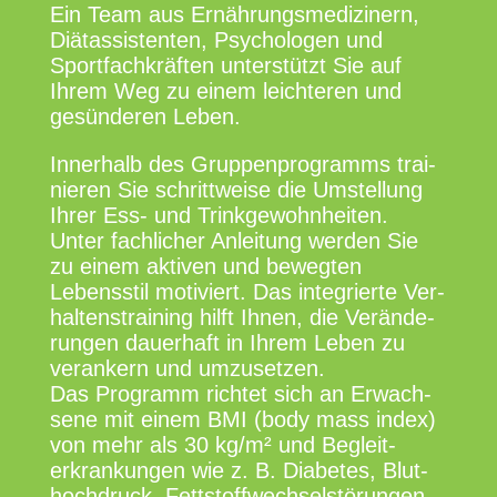
Ein Team aus Ernäh­rungs­me­di­zi­nern,
Diät­as­si­sten­ten, Psy­cho­lo­gen und
Sport­fach­kräf­ten unter­stützt Sie auf
Ihrem Weg zu einem leich­te­ren und
gesün­de­ren Leben.
Inner­halb des Grup­pen­pro­gramms trai­
nie­ren Sie schritt­wei­se die Umstel­lung
Ihrer Ess- und Trink­ge­wohn­hei­ten.
Unter fach­li­cher Anlei­tung wer­den Sie
zu einem akti­ven und beweg­ten
Lebens­stil moti­viert. Das inte­grier­te Ver­
hal­tens­trai­ning hilft Ihnen, die Ver­än­de­
run­gen dau­er­haft in Ihrem Leben zu
ver­an­kern und umzu­set­zen.
Das Pro­gramm rich­tet sich an Erwach­
se­ne mit einem BMI (body mass index)
von mehr als 30 kg/m² und Begleit­
erkran­kun­gen wie z. B. Dia­be­tes, Blut­
hoch­druck, Fett­stoff­wech­sel­stö­run­gen