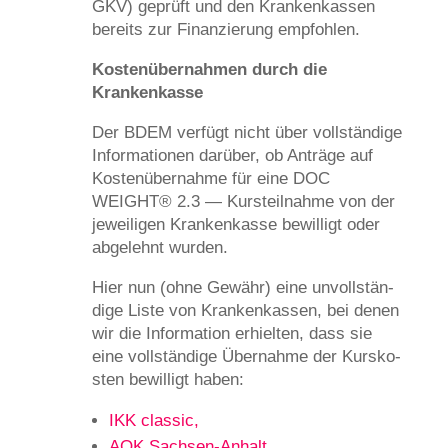
GKV) geprüft und den Kran­ken­kas­sen
bereits zur Finan­zie­rung empfohlen.
Kosten­über­nah­men durch die
Krankenkasse
Der BDEM ver­fügt nicht über voll­stän­di­ge
Infor­ma­tio­nen dar­über, ob Anträ­ge auf
Kosten­über­nah­me für eine DOC
WEIGHT® 2.3 — Kurs­teil­nah­me von der
jewei­li­gen Kran­ken­kas­se bewil­ligt oder
abge­lehnt wurden.
Hier nun (ohne Gewähr) eine unvoll­stän­
di­ge Liste von Kran­ken­kas­sen, bei denen
wir die Infor­ma­ti­on erhiel­ten, dass sie
eine voll­stän­di­ge Über­nah­me der Kurs­ko­
sten bewil­ligt haben:
IKK clas­sic,
AOK Sach­sen-Anhalt
,