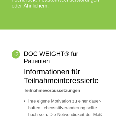
oder Ähnlichem.
DOC WEIGHT® für

Patienten
Infor­ma­tio­nen für
Teilnahmeinteressierte
Teil­nah­me­vor­aus­set­zun­gen
Ihre eige­ne Moti­va­ti­on zu einer dau­er­
haf­ten Lebens­stil­ver­än­de­rung soll­te
hoch sein. Die Not­wen­dig­keit der Maß­