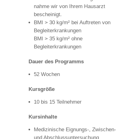
nah­me wir von Ihrem Haus­arzt
bescheinigt.
BMI > 30 kg/m² bei Auf­tre­ten von
Begleit­erkran­kun­gen
BMI > 35 kg/m² ohne
Begleiterkrankungen
Dau­er des Programms
52 Wochen
Kurs­grö­ße
10 bis 15 Teilnehmer
Kurs­in­hal­te
Medi­zi­ni­sche Eignungs‑, Zwi­schen-
und Abschlussuntersuchung