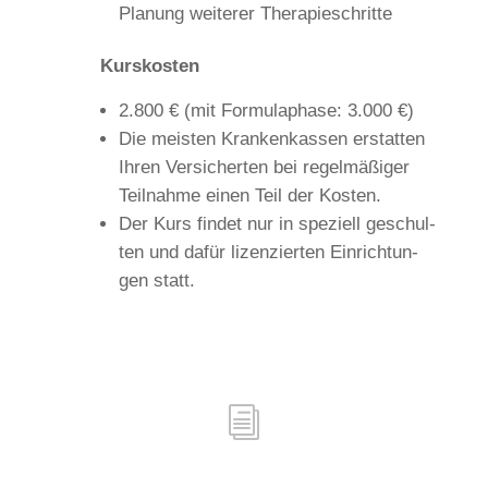
Pla­nung wei­te­rer Therapieschritte
Kurs­ko­sten
2.800 € (mit For­mu­lapha­se: 3.000 €)
Die mei­sten Kran­ken­kas­sen erstat­ten
Ihren Ver­si­cher­ten bei regel­mä­ßi­ger
Teil­nah­me einen Teil der Kosten.
Der Kurs fin­det nur in spe­zi­ell geschul­
ten und dafür lizen­zier­ten Ein­rich­tun­
gen statt.
i