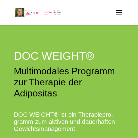
DOC WEIGHT®
Mul­ti­mo­da­les Pro­gramm
zur The­ra­pie der
Adipositas
DOC WEIGHT® ist ein The­ra­pie­pro­
gramm zum akti­ven und dau­er­haf­ten
Gewichtsmanagement.