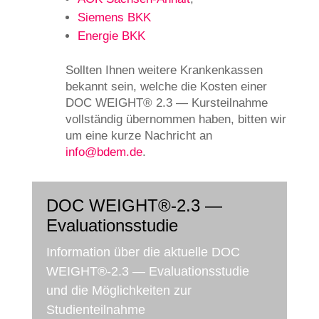
Sie­mens BKK
Ener­gie BKK
Soll­ten Ihnen wei­te­re Kran­ken­kas­sen
bekannt sein, wel­che die Kosten einer
DOC WEIGHT® 2.3 — Kurs­teil­nah­me
voll­stän­dig über­nom­men haben, bit­ten wir
um eine kur­ze Nach­richt an
info@bdem.de
.
DOC WEIGHT®-2.3 —
Evaluationsstudie
Infor­ma­ti­on über die aktu­el­le DOC
WEIGHT®-2.3 — Eva­lua­ti­ons­stu­die
und die Mög­lich­kei­ten zur
Studienteilnahme