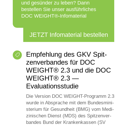
und gesün­der zu leben? Dann
bestel­len Sie unser aus­führ­li­ches
DOC WEIGHT®-Infomaterial
JETZT Info­ma­te­ri­al bestellen
Emp­feh­lung des GKV Spit­

zen­ver­ban­des für DOC
WEIGHT® 2.3 und die DOC
WEIGHT® 2.3 —
Evaluationsstudie
Die Ver­si­on DOC WEIGHT-Pro­gramm 2.3
wur­de in Abspra­che mit dem Bun­des­mi­ni­
ste­ri­um für Gesund­heit (BMG) vom Medi­
zi­ni­schen Dienst (MDS) des Spit­zen­ver­
ban­des Bund der Kran­ken­kas­sen (SV