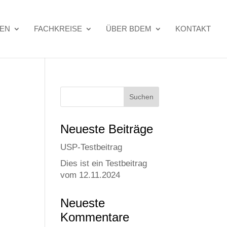
TEN
FACHKREISE
ÜBER BDEM
KONTAKT
Neue­ste Beiträge
USP-Test­bei­trag
Dies ist ein Test­bei­trag
vom 12.11.2024
Neue­ste
Kommentare