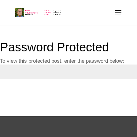
Pass­word Protected
To view this pro­tec­ted post, enter the pass­word below:
Submit