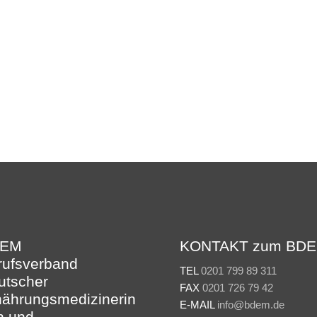
DEM
KONTAKT zum BDE
rufsverband
TEL
0201 799 89 311
utscher
FAX
0201 726 79 42
nährungsmedizinerin
E-MAIL
info@bdem.de
n und