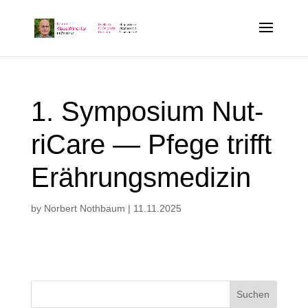
1. Sym­po­si­um Nut­
ri­Ca­re — Pfe­ge trifft
Erährungsmedizin
by
Norbert Nothbaum
|
11.11.2025