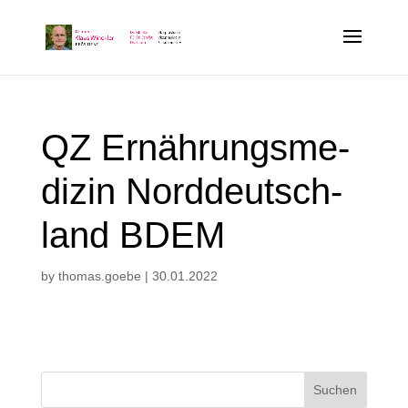
QZ Ernäh­rungs­me­
di­zin Nord­deutsch­
land BDEM
by
thomas.goebe
|
30.01.2022